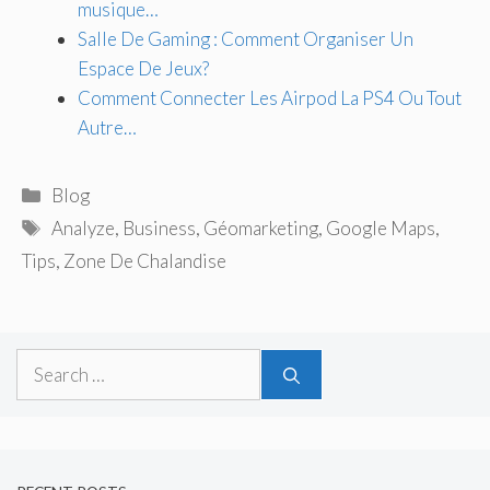
musique…
Salle De Gaming : Comment Organiser Un
Espace De Jeux?
Comment Connecter Les Airpod La PS4 Ou Tout
Autre…
Categories
Blog
Tags
Analyze
,
Business
,
Géomarketing
,
Google Maps
,
Tips
,
Zone De Chalandise
Search
for: