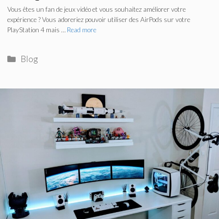
Vous êtes un fan de jeux vidéo et vous souhaitez améliorer votre
expérience ? Vous adoreriez pouvoir utiliser des AirPods sur votre
PlayStation 4 mais …
Read more
Categories
Blog