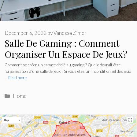
December 5, 2022
by
Vanessa Zimer
Salle De Gaming : Comment
Organiser Un Espace De Jeux?
Comment se créer un espace dédié au gaming ? Quelle devrait être
l’organisation d’une salle de jeux ? Si vous êtes un inconditionnel des jeux
…
Read more
Categories
Home