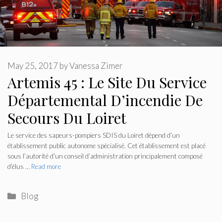
May 25, 2017
by
Vanessa Zimer
Artemis 45 : Le Site Du Service
Départemental D’incendie De
Secours Du Loiret
Le service des sapeurs-pompiers SDIS du Loiret dépend d’un
établissement public autonome spécialisé. Cet établissement est placé
sous l’autorité d’un conseil d’administration principalement composé
d’élus …
Read more
Categories
Blog