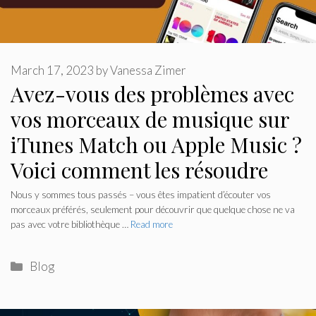
March 17, 2023
by
Vanessa Zimer
Avez-vous des problèmes avec
vos morceaux de musique sur
iTunes Match ou Apple Music ?
Voici comment les résoudre
Nous y sommes tous passés – vous êtes impatient d’écouter vos
morceaux préférés, seulement pour découvrir que quelque chose ne va
pas avec votre bibliothèque …
Read more
Categories
Blog