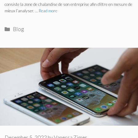
consiste la zone de chalandise de son entreprise afin d’être en mesure de
mieux l’analyser. …
Read more
Categories
Blog
December 5, 2022
by
Vanessa Zimer