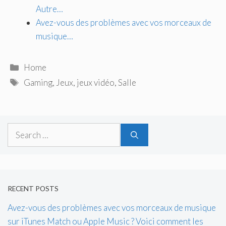
Autre…
Avez-vous des problèmes avec vos morceaux de
musique…
Categories
Home
Tags
Gaming
,
Jeux
,
jeux vidéo
,
Salle
Search
for:
RECENT POSTS
Avez-vous des problèmes avec vos morceaux de musique
sur iTunes Match ou Apple Music ? Voici comment les