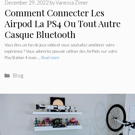
December 29, 2022
by
Vanessa Zimer
Comment Connecter Les
Airpod La PS4 Ou Tout Autre
Casque Bluetooth
Vous êtes un fan de jeux vidéo et vous souhaitez améliorer votre
expérience ? Vous adoreriez pouvoir utiliser des AirPods sur votre
PlayStation 4 mais …
Read more
Categories
Blog