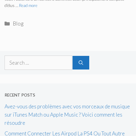
d’élus …
Read more
Categories
Blog
Search
for:
RECENT POSTS
Avez-vous des problèmes avec vos morceaux de musique
sur iTunes Match ou Apple Music ? Voici comment les
résoudre
Comment Connecter Les Airpod La PS4 Ou Tout Autre