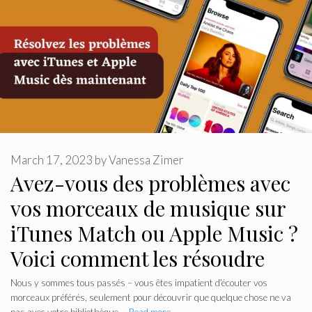
March 17, 2023
by
Vanessa Zimer
Avez-vous des problèmes avec
vos morceaux de musique sur
iTunes Match ou Apple Music ?
Voici comment les résoudre
Nous y sommes tous passés – vous êtes impatient d’écouter vos
morceaux préférés, seulement pour découvrir que quelque chose ne va
pas avec votre bibliothèque …
Read more