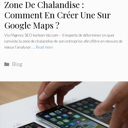
Zone De Chalandise :
Comment En Créer Une Sur
Google Maps ?
Via l’Agence SEO korleon-biz.com – Il importe de déterminer en quoi
consiste la zone de chalandise de son entreprise afin d’être en mesure de
mieux l’analyser. …
Read more
Categories
Blog