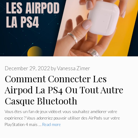
December 29, 2022
by
Vanessa Zimer
Comment Connecter Les
Airpod La PS4 Ou Tout Autre
Casque Bluetooth
Vous êtes un fan de jeux vidéo et vous souhaitez améliorer votre
expérience ? Vous adoreriez pouvoir utiliser des AirPods sur votre
PlayStation 4 mais …
Read more