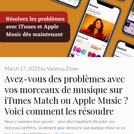
March 17, 2023
by
Vanessa Zimer
Avez-vous des problèmes avec
vos morceaux de musique sur
iTunes Match ou Apple Music ?
Voici comment les résoudre
Nous y sommes tous passés – vous êtes impatient d’écouter vos
morceaux préférés, seulement pour découvrir que quelque chose ne va
pas avec votre bibliothèque …
Read more