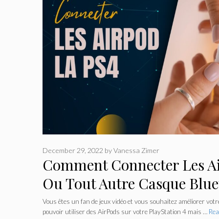
December 29, 2022
by
Vanessa Zimer
Comment Connecter Les Ai
Ou Tout Autre Casque Blue
Vous êtes un fan de jeux vidéo et vous souhaitez améliorer votr
pouvoir utiliser des AirPods sur votre PlayStation 4 mais …
Rea