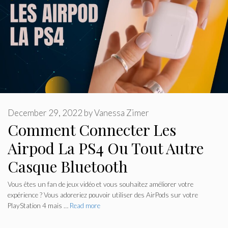
December 29, 2022
by
Vanessa Zimer
Comment Connecter Les
Airpod La PS4 Ou Tout Autre
Casque Bluetooth
Vous êtes un fan de jeux vidéo et vous souhaitez améliorer votre
expérience ? Vous adoreriez pouvoir utiliser des AirPods sur votre
PlayStation 4 mais …
Read more